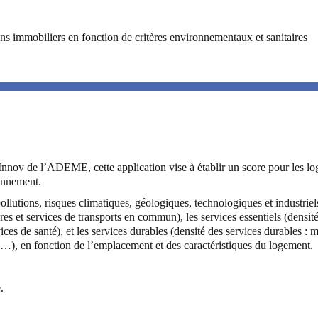
iens immobiliers en fonction de critères environnementaux et sanitaires
Innov de l’ADEME, cette application vise à établir un score pour les l
ronnement.
ollutions, risques climatiques, géologiques, technologiques et industriels
ures et services de transports en commun), les services essentiels (densit
es de santé), et les services durables (densité des services durables : 
les…), en fonction de l’emplacement et des caractéristiques du logement.
.