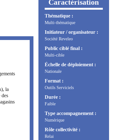
Caractérisation
Thématique :
Multi-thématique
Initiateur / organisateur :
Société Reveleo
Public ciblé final :
Multi-cible
Échelle de déploiement :
Nationale
ogements
Format :
Outils Serviciels
), la
é des
Durée :
magasins
Faible
Type accompagnement :
Numérique
Rôle collectivité :
Relai