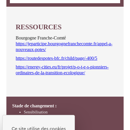
RESSOURCES
Bourgogne Franche-Comté
https://jeparticipe.bourgognefranchecomte.fr/appel-a-
nouveaux-potes/
https://routedespotes-bfc.fr/child/page/-400/5
https://energy-cities.eu/fr/projet/p-o-t-e-s-pionniers-
ordinaires-de-la-transition-ecologique/
Stade de changement :
Sensibilisation
Passage à l’action
Pérennisation
Ce site utilise des cookies