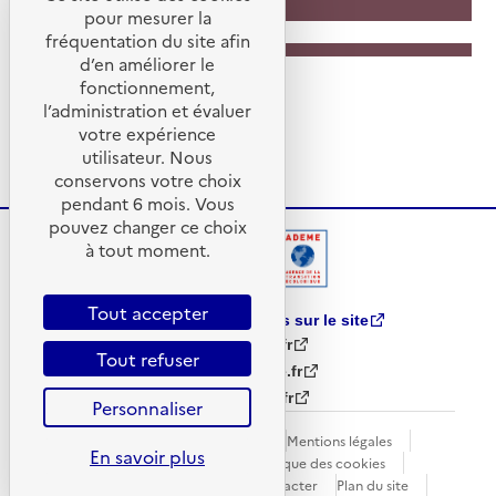
pour mesurer la
fréquentation du site afin
d’en améliorer le
fonctionnement,
l’administration et évaluer
votre expérience
utilisateur. Nous
conservons votre choix
pendant 6 mois. Vous
pouvez changer ce choix
à tout moment.
Tout accepter
Partager vos remarques sur le site
www.ademe.fr
Tout refuser
librairie.ademe.fr
infos.ademe.fr
Personnaliser
Accessibilité : non conforme
Mentions légales
En savoir plus
Données personnelles
Politique des cookies
Gestion des cookies
Nous contacter
Plan du site