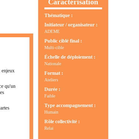
Caractérisation
Thématique :
Initiateur / organisateur :
ADEME
Public ciblé final :
Multi-cible
Échelle de déploiement :
Nationale
x enjeux
Format :
Ateliers
 ce qu'un
Durée :
les
Faible
Type accompagnement :
artes
Humain
Rôle collectivité :
Relai