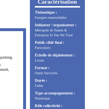
Caractérisation
Thématique :
Energies renouvelables
Initiateur / organisateur :
Métropole de Nantes &
Entreprise In Sun We Trust
Public ciblé final :
Particuliers
Échelle de déploiement :
 parking.
Locale
s
Format :
amorti,
Outils Serviciels
Durée :
Faible
Type accompagnement :
Numérique
Rôle collectivité :