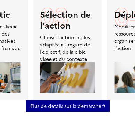
03
0
tic
Sélection de
Dépl
l’action
es lieux
Mobiliser
, des
ressourc
Choisir l’action la plus
natives
organise
adaptée au regard de
 freins au
l’action
l’objectif, de la cible
visée et du contexte
Plus de détails sur la démarche