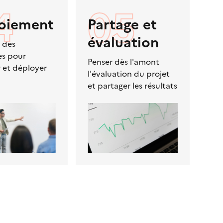
4
05
oiement
Partage et
évaluation
 des
es pour
Penser dès l'amont
r et déployer
l'évaluation du projet
et partager les résultats