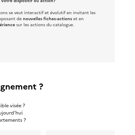
 votre dispositif ou action?
ns se veut interactif et évolutif en invitant les
oposant de
nouvelles fiches-actions
et en
érience
sur les actions du catalogue.
agnement ?
ible visée ?
ujourd’hui
ortements ?