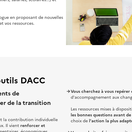
logue en proposant de nouvelles
et vos ressources.
outils DACC
Vous cherchez à
vous repérer 
nts de
d'accompagnement aux chan
r de la transition
Les ressources mises à disposi
les bonnes questions avant de
t la contribution individuelle
choix de
l'action la plus adapt
. Il vient
renforcer et
mentaires, économiques,