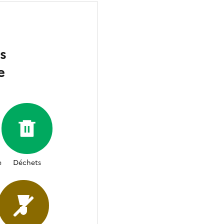
s
e
e
Déchets