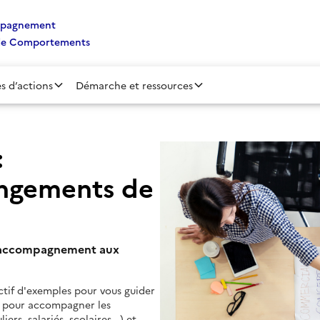
ompagnement
de Comportements
s d’actions
Démarche et ressources
:
ngements de
s d'accompagnement aux
ctif d'exemples pour vous guider
ns pour accompagner les
s, salariés, scolaires...) et