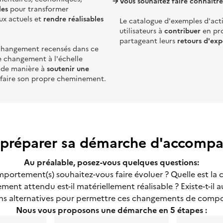
Vous souhaitez
faire connaitre
les
pour transformer
ux actue
ls et
rendre réalisables
Le catalogue d'exemples d'actio
utilisateurs à
contribuer
en pr
partageant leurs
retours d'exp
changement recensés dans ce
 changement à l'échelle
s, de manière à
soutenir une
 faire son propre cheminement.
réparer sa démarche d'accomp
Au préalable, posez-vous quelques questions:
portement(s) souhaitez-vous faire évoluer ? Quelle est la c
ment attendu est-il matériellement réalisable ? Existe-t-il a
ons alternatives pour permettre ces changements de comp
Nous vous proposons une démarche en 5 étapes :